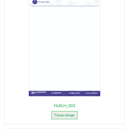
F&RLH_003
Tilpass design