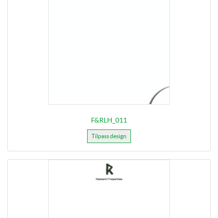
F&RLH_011
Tilpass design