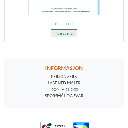
BSLH_012
Tilpass design
INFORMASJON
PERSONVERN
PERSONVERN
LAST NED MALER
KONTAKT OSS
SPØRSMÅL OG SVAR