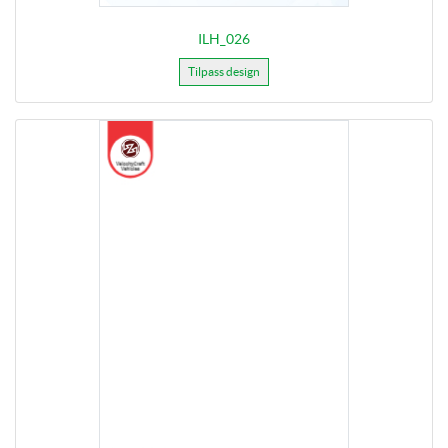
ILH_026
Tilpass design