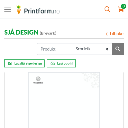
0
SJÅ DESIGN
(Brevark)
Tilbake
Lag ditt eige design
Last opp fil