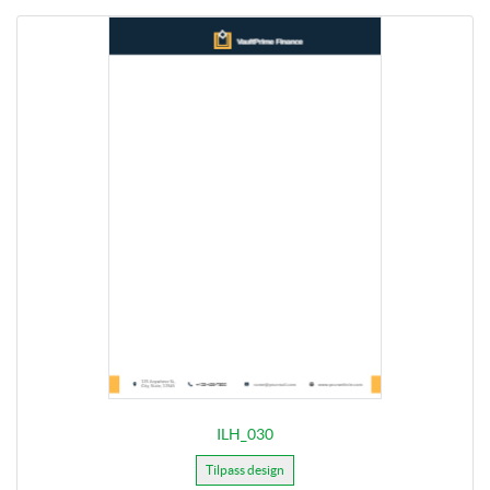
ILH_030
Tilpass design