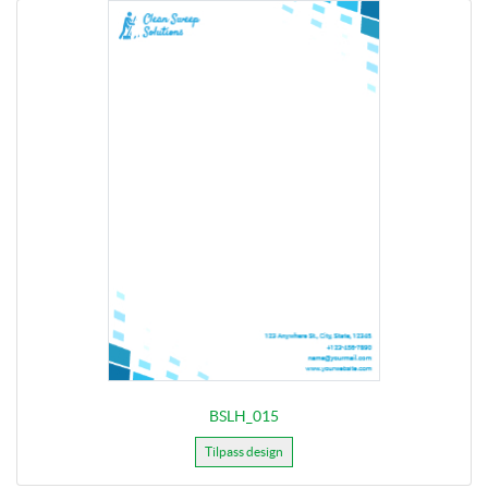
BSLH_015
Tilpass design