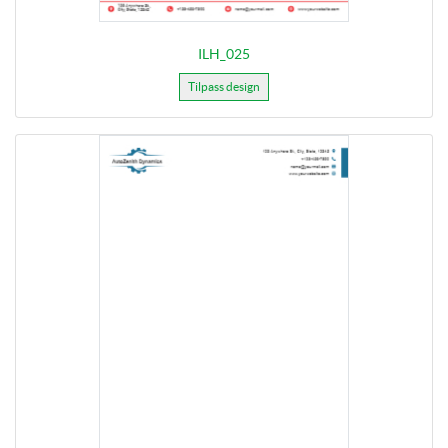
ILH_025
Tilpass design