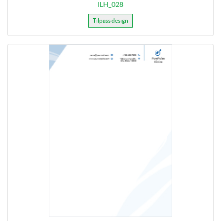
ILH_028
Tilpass design