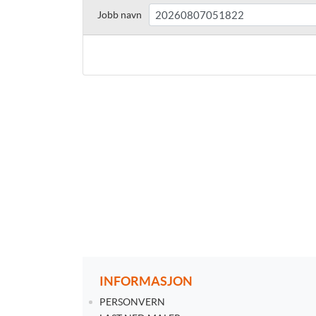
Jobb navn
INFORMASJON
PERSONVERN
PERSONVERN