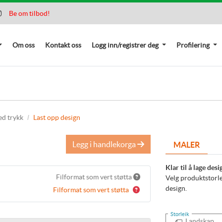
Be om tilbod
!
Om oss
Kontakt oss
Logg inn/registrer deg
Profilering
ed trykk
Last opp design
Legg i handlekorga
MALER
Klar til å lage desi
Filformat som vert støtta
Velg produktstorlei
design.
Filformat som vert støtta
Storleik
Landskap