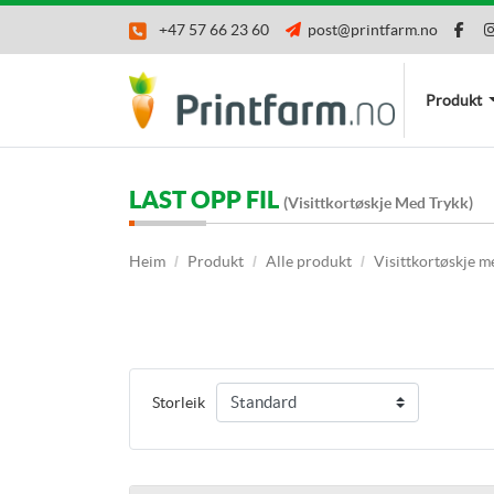
+47 57 66 23 60
post@printfarm.no
Produkt
LAST OPP FIL
(Visittkortøskje Med Trykk)
Heim
Produkt
Alle produkt
Visittkortøskje m
Storleik