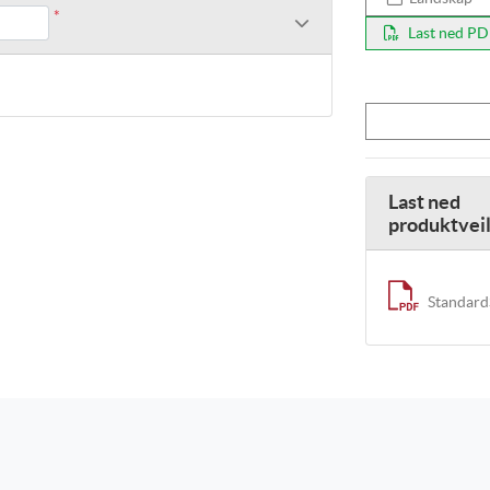
*
Last ned P
Last ned
produktvei
Standard