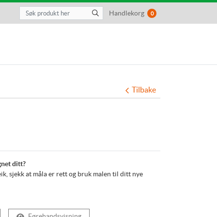
Handlekorg
0
Tilbake
gnet ditt?
k, sjekk at måla er rett og bruk malen til ditt nye
Førehandsvisning