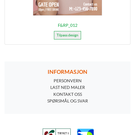
F&RP_012
Tilpass design
INFORMASJON
PERSONVERN
PERSONVERN
LAST NED MALER
KONTAKT OSS
SPØRSMÅL OG SVAR