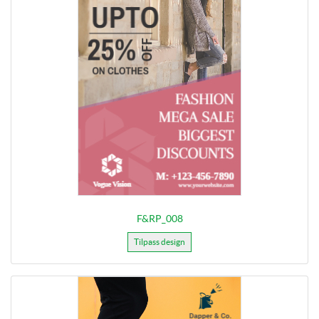
F&RP_008
Tilpass design