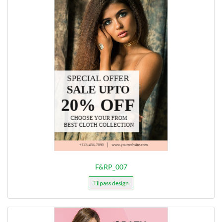
F&RP_007
Tilpass design