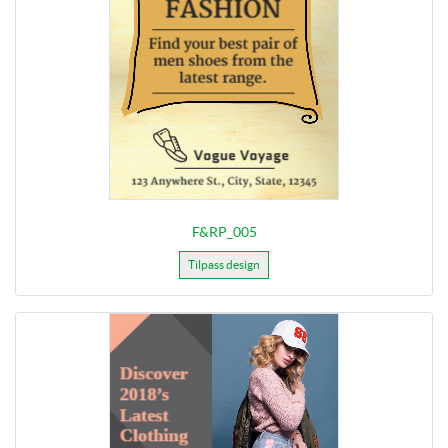
F&RP_005
Tilpass design