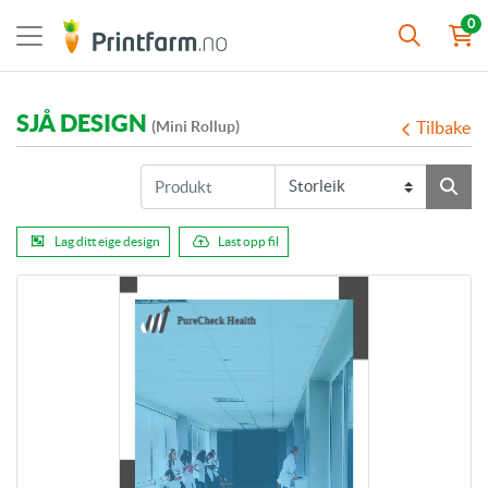
0
SJÅ DESIGN
(Mini Rollup)
Tilbake
Lag ditt eige design
Last opp fil