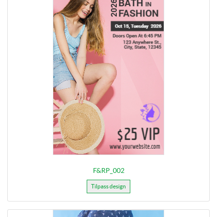
F&RP_002
Tilpass design