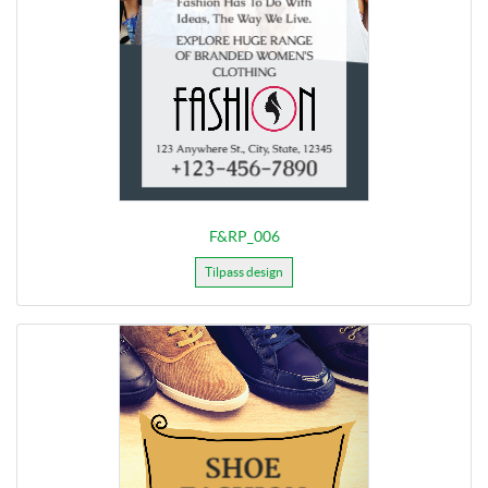
F&RP_006
Tilpass design